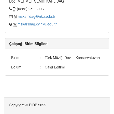
Doç. MEHMET SEMİH KARLIDAĞ
T
: (0282) 250 6006
M
mskarlidag@nku.edu.tr
W
mskarlidag.cv.nku.edu.tr
Çalıştığı Birim Bilgileri
Birim
:
Türk Müziği Devlet Konservatuvarı
Bölüm
:
Çalgı Eğitimi
Copyright © BİDB 2022